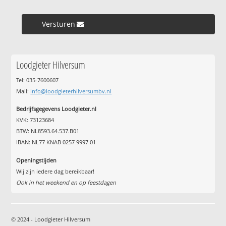
Versturen »
Loodgieter Hilversum
Tel: 035-7600607
Mail:
info@loodgieterhilversumbv.nl
Bedrijfsgegevens Loodgieter.nl
KVK: 73123684
BTW: NL8593.64.537.B01
IBAN: NL77 KNAB 0257 9997 01
Openingstijden
Wij zijn iedere dag bereikbaar!
Ook in het weekend en op feestdagen
© 2024 - Loodgieter Hilversum