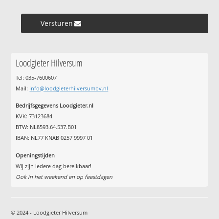
Versturen »
Loodgieter Hilversum
Tel: 035-7600607
Mail:
info@loodgieterhilversumbv.nl
Bedrijfsgegevens Loodgieter.nl
KVK: 73123684
BTW: NL8593.64.537.B01
IBAN: NL77 KNAB 0257 9997 01
Openingstijden
Wij zijn iedere dag bereikbaar!
Ook in het weekend en op feestdagen
© 2024 - Loodgieter Hilversum