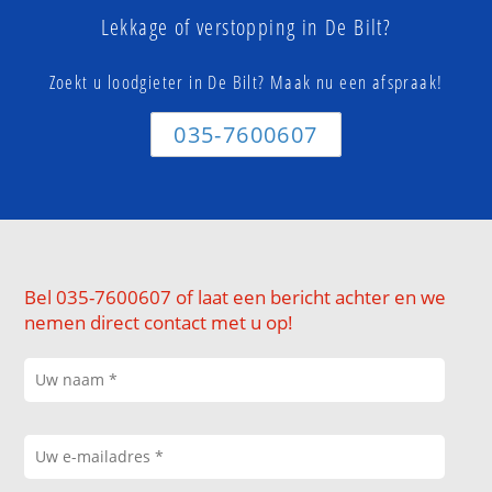
Lekkage of verstopping in De Bilt?
Zoekt u loodgieter in De Bilt? Maak nu een afspraak!
035-7600607
Bel 035-7600607 of laat een bericht achter en we
nemen direct contact met u op!