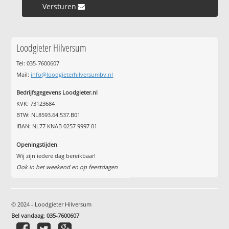
Versturen »
Loodgieter Hilversum
Tel: 035-7600607
Mail:
info@loodgieterhilversumbv.nl
Bedrijfsgegevens Loodgieter.nl
KVK: 73123684
BTW: NL8593.64.537.B01
IBAN: NL77 KNAB 0257 9997 01
Openingstijden
Wij zijn iedere dag bereikbaar!
Ook in het weekend en op feestdagen
© 2024 - Loodgieter Hilversum
Bel vandaag
:
035-7600607