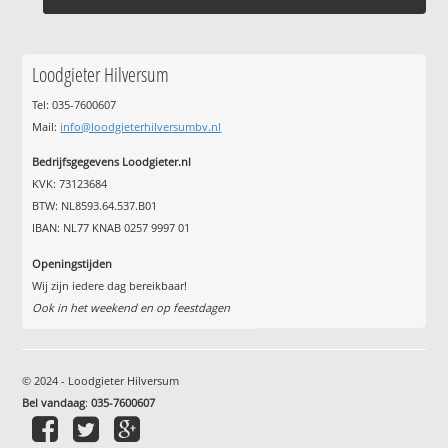
Loodgieter Hilversum
Tel: 035-7600607
Mail:
info@loodgieterhilversumbv.nl
Bedrijfsgegevens Loodgieter.nl
KVK: 73123684
BTW: NL8593.64.537.B01
IBAN: NL77 KNAB 0257 9997 01
Openingstijden
Wij zijn iedere dag bereikbaar!
Ook in het weekend en op feestdagen
© 2024 - Loodgieter Hilversum
Bel vandaag
:
035-7600607