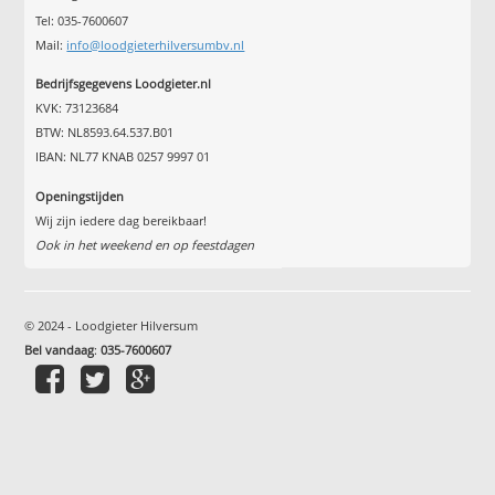
Tel: 035-7600607
Mail:
info@loodgieterhilversumbv.nl
Bedrijfsgegevens Loodgieter.nl
KVK: 73123684
BTW: NL8593.64.537.B01
IBAN: NL77 KNAB 0257 9997 01
Openingstijden
Wij zijn iedere dag bereikbaar!
Ook in het weekend en op feestdagen
© 2024 - Loodgieter Hilversum
Bel vandaag
:
035-7600607