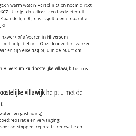
 geen warm water? Aarzel niet en neem direct
07. U krijgt dan direct een loodgieter uit
jk
aan de lijn. Bij ons regelt u een reparatie
jk!
ingwerk of afvoeren in
Hilversum
snel hulp, bel ons. Onze loodgieters werken
aar en zijn elke dag bij u in de buurt om
in
Hilversum Zuidoostelijke villawijk
: bel ons
ostelijke villawijk
helpt u met de
n:
ater- en gasleiding)
spoed)reparatie en vervanging)
fvoer ontstoppen, reparatie, renovatie en