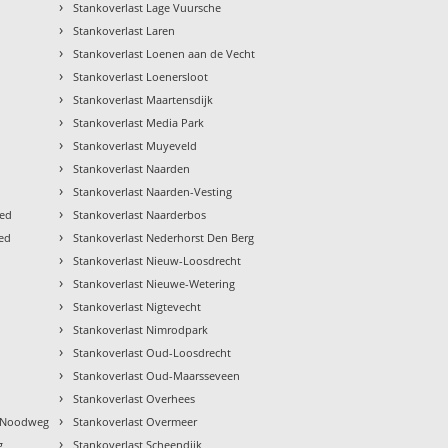
›
Stankoverlast Lage Vuursche
›
Stankoverlast Laren
›
Stankoverlast Loenen aan de Vecht
›
Stankoverlast Loenersloot
›
Stankoverlast Maartensdijk
›
Stankoverlast Media Park
›
Stankoverlast Muyeveld
›
Stankoverlast Naarden
›
Stankoverlast Naarden-Vesting
›
ied
Stankoverlast Naarderbos
›
ied
Stankoverlast Nederhorst Den Berg
›
Stankoverlast Nieuw-Loosdrecht
›
Stankoverlast Nieuwe-Wetering
›
Stankoverlast Nigtevecht
›
Stankoverlast Nimrodpark
›
Stankoverlast Oud-Loosdrecht
›
Stankoverlast Oud-Maarsseveen
›
Stankoverlast Overhees
›
n Noodweg
Stankoverlast Overmeer
›
g
Stankoverlast Scheendijk