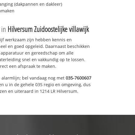
anging (dakpannen en dakleer)
onmaken
e in
Hilversum Zuidoostelijke villawijk
drijf werkzaam zijn hebben kennis en
eel en goed opgeleid. Daarnaast beschikken
e apparatuur en gereedschap om alle
erleiding snel en vakkundig op te lossen.
rect een afspraak te maken.
e alarmlijn; bel vandaag nog met
035-7600607
en u in de gehele 035 regio en omgeving, dus
zen en uiteraard in 1214 LR Hilversum.