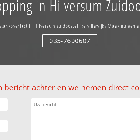
pping in Hilversum Zuidoos
stankoverlast in Hilversum Zuidoostelijke villawijk? Maak nu een 
035-7600607
n bericht achter en we nemen direct co