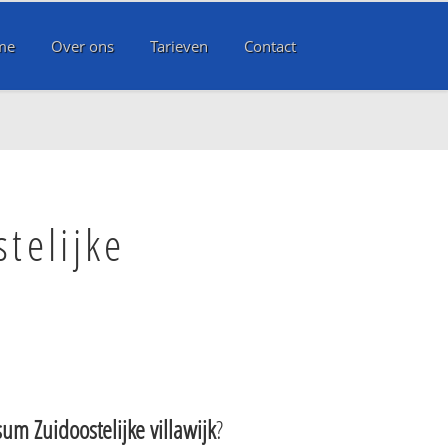
me
Over ons
Tarieven
Contact
telijke
sum Zuidoostelijke villawijk
?