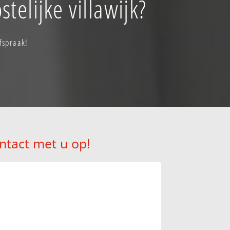
telijke villawijk?
afspraak!
ntact met u op!