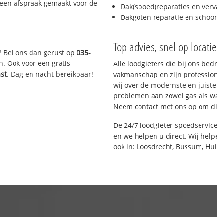
 een afspraak gemaakt voor de
Dak(spoed)reparaties en verv
Dakgoten reparatie en scho
Top advies, snel op locati
? Bel ons dan gerust op
035-
n. Ook voor een gratis
Alle loodgieters die bij ons be
ast
. Dag en nacht bereikbaar!
vakmanschap en zijn profession
wij over de modernste en juist
problemen aan zowel gas als wat
Neem contact met ons op om di
De 24/7 loodgieter spoedservic
en we helpen u direct. Wij help
ook in: Loosdrecht, Bussum, Hui