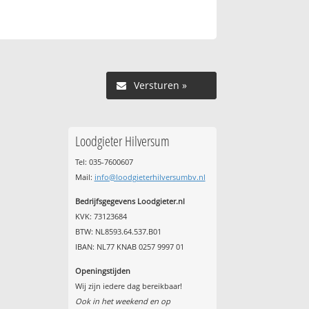
Versturen »
Loodgieter Hilversum
Tel: 035-7600607
Mail:
info@loodgieterhilversumbv.nl
Bedrijfsgegevens Loodgieter.nl
KVK: 73123684
BTW: NL8593.64.537.B01
IBAN: NL77 KNAB 0257 9997 01
Openingstijden
Wij zijn iedere dag bereikbaar!
Ook in het weekend en op