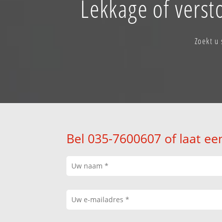
Lekkage of versto
Zoekt u 
Bel 035-7600607 of laat ee