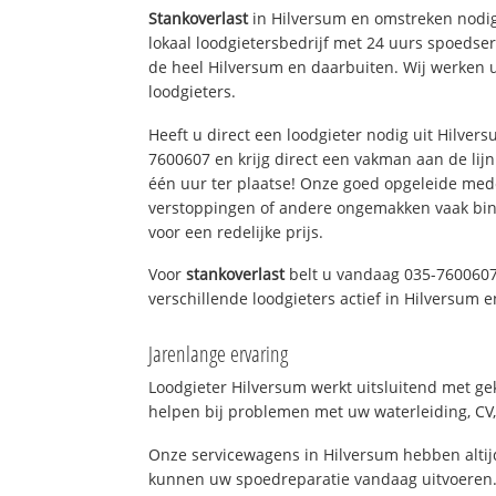
Stankoverlast
in Hilversum en omstreken nodig
lokaal loodgietersbedrijf met 24 uurs spoedse
de heel Hilversum en daarbuiten. Wij werken 
loodgieters.
Heeft u direct een loodgieter nodig uit Hilver
7600607 en krijg direct een vakman aan de lijn. 
één uur ter plaatse! Onze goed opgeleide med
verstoppingen of andere ongemakken vaak binn
voor een redelijke prijs.
Voor
stankoverlast
belt u vandaag 035-7600607
verschillende loodgieters actief in Hilversum
Jarenlange ervaring
Loodgieter Hilversum werkt uitsluitend met gek
helpen bij problemen met uw waterleiding, CV, 
Onze servicewagens in Hilversum hebben alti
kunnen uw spoedreparatie vandaag uitvoeren.