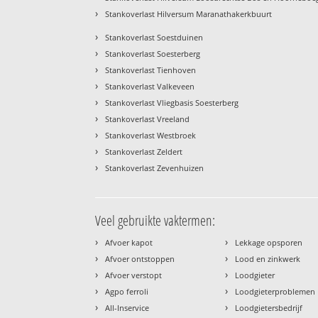
›
Stankoverlast Hilversum Maranathakerkbuurt
›
Stankoverlast Soestduinen
›
Stankoverlast Soesterberg
›
Stankoverlast Tienhoven
›
Stankoverlast Valkeveen
›
Stankoverlast Vliegbasis Soesterberg
›
Stankoverlast Vreeland
›
Stankoverlast Westbroek
›
Stankoverlast Zeldert
›
Stankoverlast Zevenhuizen
Veel gebruikte vaktermen:
›
›
Afvoer kapot
Lekkage opsporen
›
›
Afvoer ontstoppen
Lood en zinkwerk
›
›
Afvoer verstopt
Loodgieter
›
›
Agpo ferroli
Loodgieterproblemen
›
›
All-Inservice
Loodgietersbedrijf