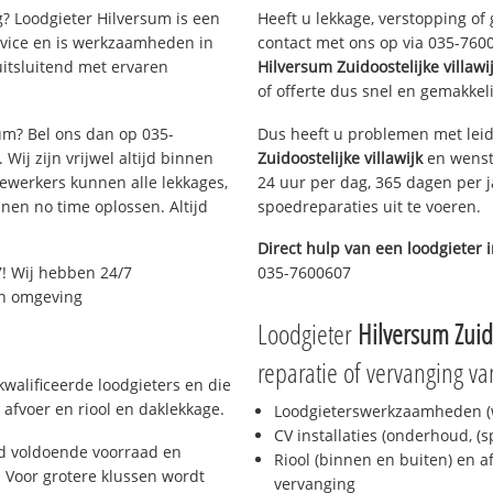
? Loodgieter Hilversum is een
Heeft u lekkage, verstopping of
rvice en is werkzaamheden in
contact met ons op via 035-76006
uitsluitend met ervaren
Hilversum Zuidoostelijke villawi
of offerte dus snel en gemakkeli
sum? Bel ons dan op 035-
Dus heeft u problemen met leid
Wij zijn vrijwel altijd binnen
Zuidoostelijke villawijk
en wenst 
ewerkers kunnen alle lekkages,
24 uur per dag, 365 dagen per j
en no time oplossen. Altijd
spoedreparaties uit te voeren.
Direct hulp van een loodgieter 
! Wij hebben 24/7
035-7600607
 en omgeving
Loodgieter
Hilversum Zuido
reparatie of vervanging va
walificeerde loodgieters en die
afvoer en riool en daklekkage.
Loodgieterswerkzaamheden (w
CV installaties (onderhoud, (
jd voldoende voorraad en
Riool (binnen en buiten) en a
 Voor grotere klussen wordt
vervanging