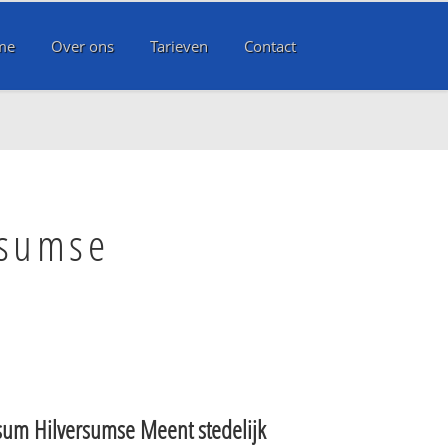
me
Over ons
Tarieven
Contact
rsumse
sum Hilversumse Meent stedelijk