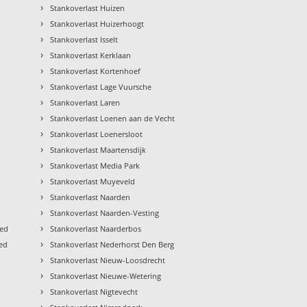
›
Stankoverlast Huizen
›
Stankoverlast Huizerhoogt
›
Stankoverlast Isselt
›
Stankoverlast Kerklaan
›
Stankoverlast Kortenhoef
›
Stankoverlast Lage Vuursche
›
Stankoverlast Laren
›
Stankoverlast Loenen aan de Vecht
›
Stankoverlast Loenersloot
›
Stankoverlast Maartensdijk
›
Stankoverlast Media Park
›
Stankoverlast Muyeveld
›
Stankoverlast Naarden
›
Stankoverlast Naarden-Vesting
›
ied
Stankoverlast Naarderbos
›
ied
Stankoverlast Nederhorst Den Berg
›
Stankoverlast Nieuw-Loosdrecht
›
Stankoverlast Nieuwe-Wetering
›
Stankoverlast Nigtevecht
›