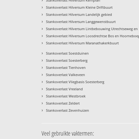
Stankoverlast Hilversum Kernplan
›
Stankoverlast Hilversum Kleine Driftbuurt
›
Stankoverlast Hilversum Landelijk gebied
›
Stankoverlast Hilversum Langgewenstbuurt
›
Stankoverlast Hilversum Lintbebouwing Utrechtseweg e
›
Stankoverlast Hilversum Loosdrechtse Bos en Hoorneboe
›
Stankoverlast Hilversum Maranathakerkbuurt
›
Stankoverlast Soestduinen
›
Stankoverlast Soesterberg
›
Stankoverlast Tienhoven
›
Stankoverlast Valkeveen
›
Stankoverlast Vliegbasis Soesterberg
›
Stankoverlast Vreeland
›
Stankoverlast Westbroek
›
Stankoverlast Zeldert
›
Stankoverlast Zevenhuizen
Veel gebruikte vaktermen: