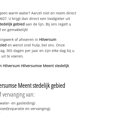
 geen warm water? Aarzel niet en neem direct
07. U krijgt dan direct een loodgieter uit
edelijk gebied
aan de lijn. Bij ons regelt u
l en gemakkelijk!
ingwerk of afvoeren in
Hilversum
bied
en wenst snel hulp, bel ons. Onze
ag, 365 dagen per jaar en zijn elke dag bij u
uit te voeren.
in
Hilversum Hilversumse Meent stedelijk
ersumse Meent stedelijk gebied
f vervanging van:
ater- en gasleiding)
spoed)reparatie en vervanging)