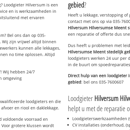
gebied
?
? Loodgieter Hilversum is een
rvice en is werkzaamheden in
Heeft u lekkage, verstopping of
uitsluitend met ervaren
contact met ons op via 035-76006
Hilversum Hilversumse Meent st
een reparatie of offerte dus sne
sum? Bel ons dan op 035-
Wij zijn vrijwel altijd binnen
Dus heeft u problemen met leid
ewerkers kunnen alle lekkages,
Hilversumse Meent stedelijk ge
en no time oplossen. Altijd
loodgieters werken 24 uur per d
in de buurt om spoedreparaties 
! Wij hebben 24/7
Direct hulp van een loodgieter 
 en omgeving
gebied
: bel ons 035-7600607
Loodgieter
Hilversum Hilv
walificeerde loodgieters en die
helpt u met de reparatie o
afvoer en riool en daklekkage.
Loodgieterswerkzaamheden (w
jd voldoende voorraad en
CV installaties (onderhoud, (
 Voor grotere klussen wordt