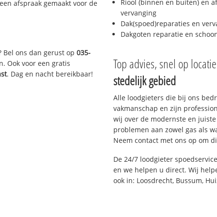
Riool (binnen en buiten) en a
 een afspraak gemaakt voor de
vervanging
Dak(spoed)reparaties en verv
Dakgoten reparatie en scho
? Bel ons dan gerust op
035-
Top advies, snel op locati
n. Ook voor een gratis
ast
. Dag en nacht bereikbaar!
stedelijk gebied
Alle loodgieters die bij ons be
vakmanschap en zijn profession
wij over de modernste en juist
problemen aan zowel gas als wat
Neem contact met ons op om di
De 24/7 loodgieter spoedservic
en we helpen u direct. Wij help
ook in: Loosdrecht, Bussum, Hui