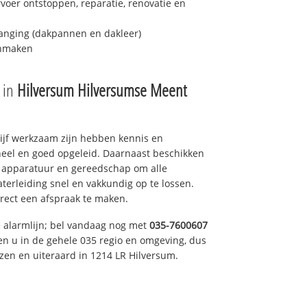
fvoer ontstoppen, reparatie, renovatie en
anging (dakpannen en dakleer)
onmaken
e in
Hilversum Hilversumse Meent
drijf werkzaam zijn hebben kennis en
eel en goed opgeleid. Daarnaast beschikken
e apparatuur en gereedschap om alle
erleiding snel en vakkundig op te lossen.
rect een afspraak te maken.
e alarmlijn; bel vandaag nog met
035-7600607
en u in de gehele 035 regio en omgeving, dus
zen en uiteraard in 1214 LR Hilversum.