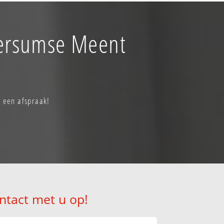
lversumse Meent
u een afspraak!
ntact met u op!