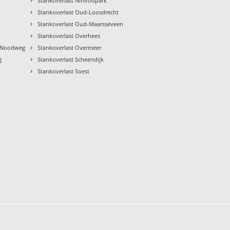
Stankoverlast Nimrodpark
›
Stankoverlast Oud-Loosdrecht
›
Stankoverlast Oud-Maarsseveen
›
Stankoverlast Overhees
›
n Noodweg
Stankoverlast Overmeer
›
g
Stankoverlast Scheendijk
›
Stankoverlast Soest