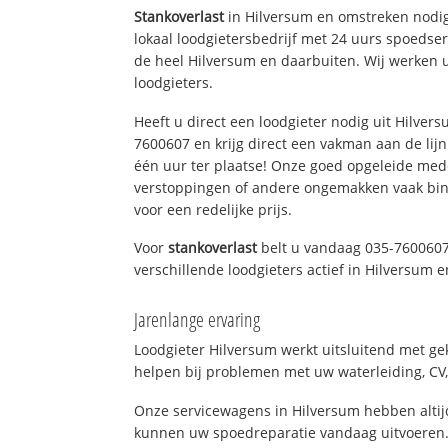
Stankoverlast
in Hilversum en omstreken nodig
lokaal loodgietersbedrijf met 24 uurs spoedse
de heel Hilversum en daarbuiten. Wij werken 
loodgieters.
Heeft u direct een loodgieter nodig uit Hilver
7600607 en krijg direct een vakman aan de lijn. 
één uur ter plaatse! Onze goed opgeleide med
verstoppingen of andere ongemakken vaak binn
voor een redelijke prijs.
Voor
stankoverlast
belt u vandaag 035-7600607
verschillende loodgieters actief in Hilversum
Jarenlange ervaring
Loodgieter Hilversum werkt uitsluitend met gek
helpen bij problemen met uw waterleiding, CV, 
Onze servicewagens in Hilversum hebben alti
kunnen uw spoedreparatie vandaag uitvoeren.