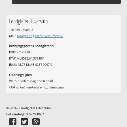
Loodgieter Hilversum
Tel: 035-7600607
Mail:
info@loodgieterhilversumbv.nl
Bedrijfsgegevens Loodgieter.nl
KVK: 73123684
BTW: NL8593.64.537.B01
IBAN: NL77 KNAB 0257 9997 01
Openingstijden
Wij zijn iedere dag bereikbaar!
Ook in het weekend en op feestdagen
© 2024 - Loodgieter Hilversum
Bel vandaag
:
035-7600607