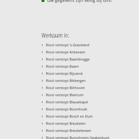
Uw gegevens zijn veilig bij ons!
Werkzaam in:
›
Riool verstopt 's-Graveland
›
Riool verstopt Ankeveen
›
Riool verstopt Baambrugge
›
Riool verstopt Baarn
›
Riool verstopt Bijvanck
›
Riool verstopt Bikbergen
›
Riool verstopt Bilthoven
›
Riool verstopt Blaricum
›
Riool verstopt Blauwkapel
›
Riool verstopt Boomhoek
›
Riool verstopt Bosch en Duin
›
Riool verstopt Breukelen
›
Riool verstopt Breukeleveen
›
Riool verstopt Bunschoten-Spakenburg