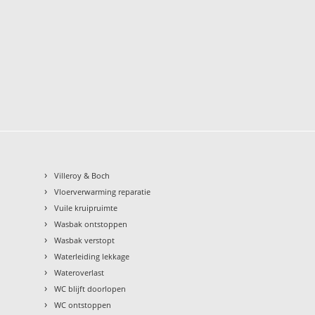
›
Villeroy & Boch
›
Vloerverwarming reparatie
›
Vuile kruipruimte
›
Wasbak ontstoppen
›
Wasbak verstopt
›
Waterleiding lekkage
›
Wateroverlast
›
WC blijft doorlopen
›
WC ontstoppen