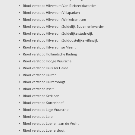
›
Riool verstopt Hilversum Van Riebeeckkwartier
›
Riool verstopt Hilversum Villaparken
›
Riool verstopt Hilversum Winkelcentrum
›
Riool verstopt Hilversum Zuidelijk BLoemenkwartier
›
Riool verstopt Hilversum Zuidelijke stadswijk
›
Riool verstopt Hilversum Zuidoostelijke villawijk
›
Riool verstopt Hilversumse Meent
›
Riool verstopt Hollandsche Rading
›
Riool verstopt Hooge Vuursche
›
Riool verstopt Huis Ter Heide
›
Riool verstopt Huizen
›
Riool verstopt Huizerhoogt
›
Riool verstopt Isselt
›
Riool verstopt Kerklaan
›
Riool verstopt Kortenhoef
›
Riool verstopt Lage Vuursche
›
Riool verstopt Laren
›
Riool verstopt Loenen aan de Vecht
›
Riool verstopt Loenersloot