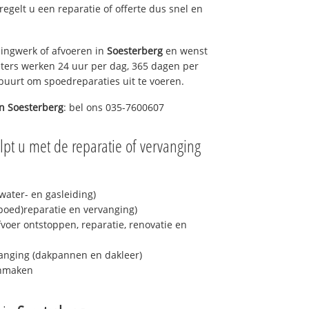
 regelt u een reparatie of offerte dus snel en
ingwerk of afvoeren in
Soesterberg
en wenst
eters werken 24 uur per dag, 365 dagen per
e buurt om spoedreparaties uit te voeren.
in
Soesterberg
: bel ons 035-7600607
pt u met de reparatie of vervanging
ater- en gasleiding)
spoed)reparatie en vervanging)
fvoer ontstoppen, reparatie, renovatie en
anging (dakpannen en dakleer)
onmaken