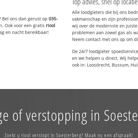
Top advies, snel op locati
Alle loodgieters die bij ons be
? Bel ons dan gerust op
035-
vakmanschap en zijn profession
n. Ook voor een gratis
riool
wij over de modernste en juist
Dag en nacht bereikbaar!
problemen aan zowel gas als wat
Neem contact met ons op om di
De 24/7 loodgieter spoedservic
en we helpen u direct. Wij help
ook in: Loosdrecht, Bussum, Hui
e of verstopping in Soest
Zoekt u riool verstopt in Soesterberg? Maak nu een afspraak!