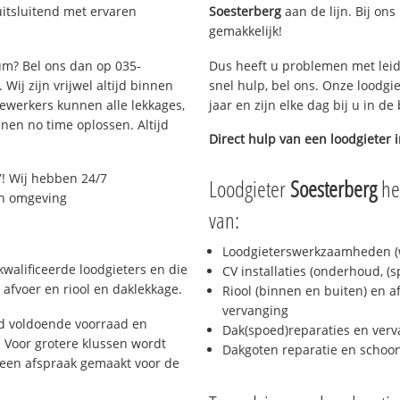
uitsluitend met ervaren
Soesterberg
aan de lijn. Bij ons
gemakkelijk!
sum? Bel ons dan op 035-
Dus heeft u problemen met leid
Wij zijn vrijwel altijd binnen
snel hulp, bel ons. Onze loodgi
ewerkers kunnen alle lekkages,
jaar en zijn elke dag bij u in d
en no time oplossen. Altijd
Direct hulp van een loodgieter 
! Wij hebben 24/7
Loodgieter
Soesterberg
hel
 en omgeving
van:
Loodgieterswerkzaamheden (w
walificeerde loodgieters en die
CV installaties (onderhoud, (
afvoer en riool en daklekkage.
Riool (binnen en buiten) en a
vervanging
jd voldoende voorraad en
Dak(spoed)reparaties en verv
 Voor grotere klussen wordt
Dakgoten reparatie en scho
 een afspraak gemaakt voor de