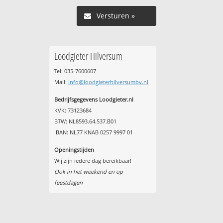
Versturen »
Loodgieter Hilversum
Tel: 035-7600607
Mail:
info@loodgieterhilversumbv.nl
Bedrijfsgegevens Loodgieter.nl
KVK: 73123684
BTW: NL8593.64.537.B01
IBAN: NL77 KNAB 0257 9997 01
Openingstijden
Wij zijn iedere dag bereikbaar!
Ook in het weekend en op
feestdagen