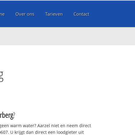
me
Over ons
Tarieven
Contact
g
rberg
?
 geen warm water? Aarzel niet en neem direct
07. U krijgt dan direct een loodgieter uit