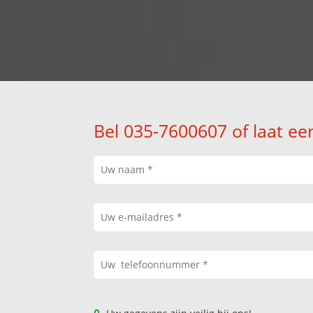
Bel 035-7600607 of laat ee