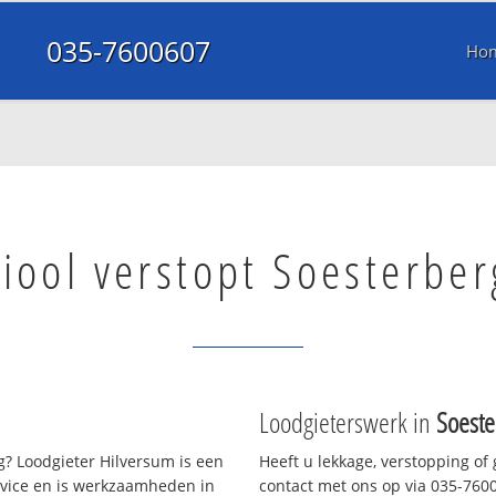
035-7600607
Ho
iool verstopt Soesterber
Loodgieterswerk in
Soeste
? Loodgieter Hilversum is een
Heeft u lekkage, verstopping of
rvice en is werkzaamheden in
contact met ons op via 035-76006