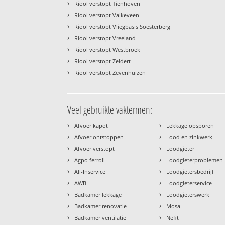
›
Riool verstopt Tienhoven
›
Riool verstopt Valkeveen
›
Riool verstopt Vliegbasis Soesterberg
›
Riool verstopt Vreeland
›
Riool verstopt Westbroek
›
Riool verstopt Zeldert
›
Riool verstopt Zevenhuizen
Veel gebruikte vaktermen:
›
›
Afvoer kapot
Lekkage opsporen
›
›
Afvoer ontstoppen
Lood en zinkwerk
›
›
Afvoer verstopt
Loodgieter
›
›
Agpo ferroli
Loodgieterproblemen
›
›
All-Inservice
Loodgietersbedrijf
›
›
AWB
Loodgieterservice
›
›
Badkamer lekkage
Loodgieterswerk
›
›
Badkamer renovatie
Mosa
›
›
Badkamer ventilatie
Nefit