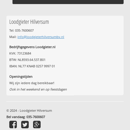
Loodgieter Hilversum
Tel: 035-7600607
Mail:
info@loodgieterhilversumbv.nl
Bedrijfsgegevens Loodgieter.nl
KVK: 73123684
BTW: NL8593.64.537.B01
IBAN: NL77 KNAB 0257 9997 01
Openingstijden
Wij zijn iedere dag bereikbaar!
Ook in het weekend en op feestdagen
© 2024 - Loodgieter Hilversum
Bel vandaag
:
035-7600607