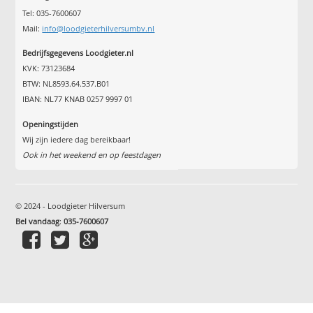
Tel: 035-7600607
Mail:
info@loodgieterhilversumbv.nl
Bedrijfsgegevens Loodgieter.nl
KVK: 73123684
BTW: NL8593.64.537.B01
IBAN: NL77 KNAB 0257 9997 01
Openingstijden
Wij zijn iedere dag bereikbaar!
Ook in het weekend en op feestdagen
© 2024 - Loodgieter Hilversum
Bel vandaag
:
035-7600607