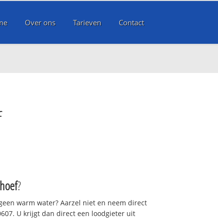
me
Over ons
Tarieven
Contact
f
hoef
?
 geen warm water? Aarzel niet en neem direct
07. U krijgt dan direct een loodgieter uit