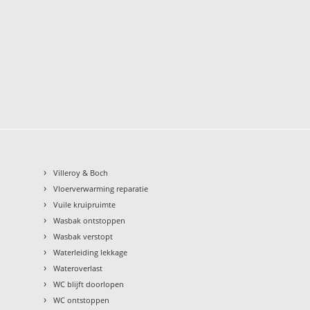
›
Villeroy & Boch
›
Vloerverwarming reparatie
›
Vuile kruipruimte
›
Wasbak ontstoppen
›
Wasbak verstopt
›
Waterleiding lekkage
›
Wateroverlast
›
WC blijft doorlopen
›
WC ontstoppen