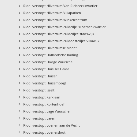
›
Riool verstopt Hilversum Van Riebeeckkwartier
›
Riool verstopt Hilversum Villaparken
›
Riool verstopt Hilversum Winkelcentrum
›
Riool verstopt Hilversum Zuidelijk BLoemenkwartier
›
Riool verstopt Hilversum Zuidelijke stadswijk
›
Riool verstopt Hilversum Zuidoostelijke villawijk
›
Riool verstopt Hilversumse Meent
›
Riool verstopt Hollandsche Rading
›
Riool verstopt Hooge Vuursche
›
Riool verstopt Huis Ter Heide
›
Riool verstopt Huizen
›
Riool verstopt Huizerhoogt
›
Riool verstopt Isselt
›
Riool verstopt Kerklaan
›
Riool verstopt Kortenhoef
›
Riool verstopt Lage Vuursche
›
Riool verstopt Laren
›
Riool verstopt Loenen aan de Vecht
›
Riool verstopt Loenersloot