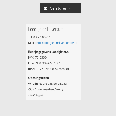
Versturen »
Loodgieter Hilversum
Tel: 035-7600607
Mail:
info@loodgieterhilversumbv.nl
Bedrijfsgegevens Loodgieter.nl
KVK: 73123684
BTW: NL8593.64.537.B01
IBAN: NL77 KNAB 0257 9997 01
Openingstijden
Wij zijn iedere dag bereikbaar!
Ook in het weekend en op
feestdagen