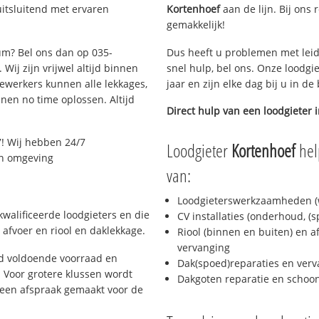
uitsluitend met ervaren
Kortenhoef
aan de lijn. Bij ons 
gemakkelijk!
sum? Bel ons dan op 035-
Dus heeft u problemen met leid
Wij zijn vrijwel altijd binnen
snel hulp, bel ons. Onze loodgi
ewerkers kunnen alle lekkages,
jaar en zijn elke dag bij u in d
en no time oplossen. Altijd
Direct hulp van een loodgieter 
! Wij hebben 24/7
Loodgieter
Kortenhoef
hel
 en omgeving
van:
Loodgieterswerkzaamheden (w
walificeerde loodgieters en die
CV installaties (onderhoud, (
afvoer en riool en daklekkage.
Riool (binnen en buiten) en a
vervanging
jd voldoende voorraad en
Dak(spoed)reparaties en verv
 Voor grotere klussen wordt
Dakgoten reparatie en scho
 een afspraak gemaakt voor de