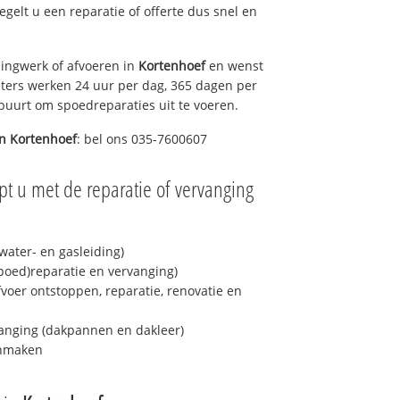
regelt u een reparatie of offerte dus snel en
ingwerk of afvoeren in
Kortenhoef
en wenst
eters werken 24 uur per dag, 365 dagen per
e buurt om spoedreparaties uit te voeren.
in
Kortenhoef
: bel ons 035-7600607
pt u met de reparatie of vervanging
ater- en gasleiding)
spoed)reparatie en vervanging)
fvoer ontstoppen, reparatie, renovatie en
anging (dakpannen en dakleer)
onmaken