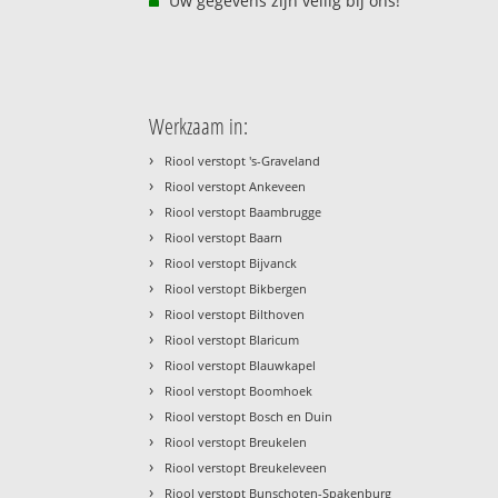
Uw gegevens zijn veilig bij ons!
Werkzaam in:
›
Riool verstopt 's-Graveland
›
Riool verstopt Ankeveen
›
Riool verstopt Baambrugge
›
Riool verstopt Baarn
›
Riool verstopt Bijvanck
›
Riool verstopt Bikbergen
›
Riool verstopt Bilthoven
›
Riool verstopt Blaricum
›
Riool verstopt Blauwkapel
›
Riool verstopt Boomhoek
›
Riool verstopt Bosch en Duin
›
Riool verstopt Breukelen
›
Riool verstopt Breukeleveen
›
Riool verstopt Bunschoten-Spakenburg