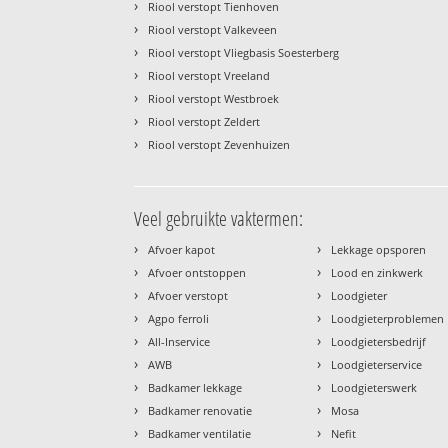
›
Riool verstopt Tienhoven
›
Riool verstopt Valkeveen
›
Riool verstopt Vliegbasis Soesterberg
›
Riool verstopt Vreeland
›
Riool verstopt Westbroek
›
Riool verstopt Zeldert
›
Riool verstopt Zevenhuizen
Veel gebruikte vaktermen:
›
›
Afvoer kapot
Lekkage opsporen
›
›
Afvoer ontstoppen
Lood en zinkwerk
›
›
Afvoer verstopt
Loodgieter
›
›
Agpo ferroli
Loodgieterproblemen
›
›
All-Inservice
Loodgietersbedrijf
›
›
AWB
Loodgieterservice
›
›
Badkamer lekkage
Loodgieterswerk
›
›
Badkamer renovatie
Mosa
›
›
Badkamer ventilatie
Nefit