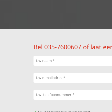
Bel 035-7600607 of laat ee