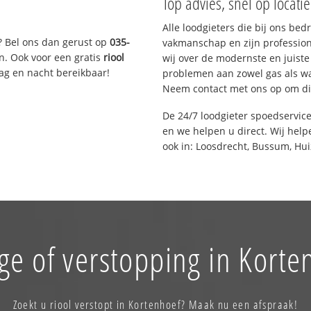
Top advies, snel op locati
Alle loodgieters die bij ons be
? Bel ons dan gerust op
035-
vakmanschap en zijn profession
n. Ook voor een gratis
riool
wij over de modernste en juist
Dag en nacht bereikbaar!
problemen aan zowel gas als wat
Neem contact met ons op om di
De 24/7 loodgieter spoedservic
en we helpen u direct. Wij help
ook in: Loosdrecht, Bussum, Hui
ge of verstopping in Korte
Zoekt u riool verstopt in Kortenhoef? Maak nu een afspraak!