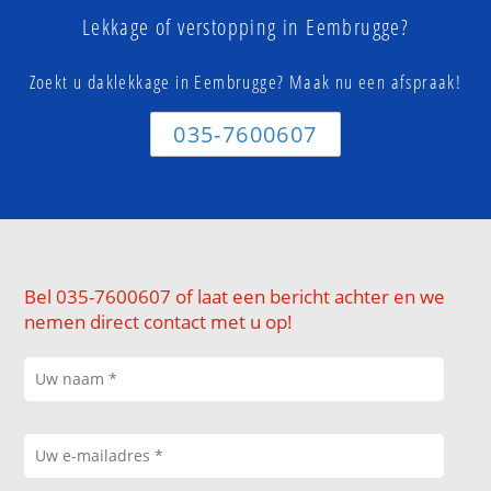
Lekkage of verstopping in Eembrugge?
Zoekt u daklekkage in Eembrugge? Maak nu een afspraak!
035-7600607
Bel 035-7600607 of laat een bericht achter en we
nemen direct contact met u op!