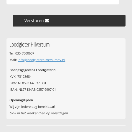
Versturen »
Loodgieter Hilversum
Tel: 035-7600607
Mail:
info@loodgieterhilversumbv.nl
Bedrijfsgegevens Loodgieter.nl
KVK: 73123684
BTW: NL8593.64.537.B01
IBAN: NL77 KNAB 0257 9997 01
Openingstijden
Wij zijn iedere dag bereikbaar!
Ook in het weekend en op feestdagen