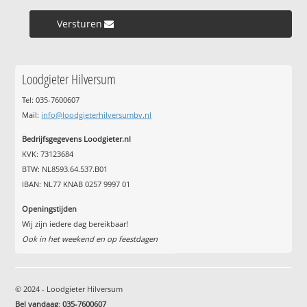
Versturen »
Loodgieter Hilversum
Tel: 035-7600607
Mail:
info@loodgieterhilversumbv.nl
Bedrijfsgegevens Loodgieter.nl
KVK: 73123684
BTW: NL8593.64.537.B01
IBAN: NL77 KNAB 0257 9997 01
Openingstijden
Wij zijn iedere dag bereikbaar!
Ook in het weekend en op feestdagen
© 2024 - Loodgieter Hilversum
Bel vandaag
:
035-7600607