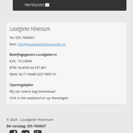
Versturen »
Loodgieter Hilversum
Tel: 035-7600607
Mail:
info@loodgieterhilversumbv.nl
Bedrijfsgegevens Loodgieter.nl
KVK: 73123684
BTW: NL8593.64.537.B01
IBAN: NL77 KNAB 0257 9997 01
Openingstijden
Wij zijn iedere dag bereikbaar!
Ook in het weekend en op feestdagen
© 2024 - Loodgieter Hilversum
Bel vandaag
:
035-7600607