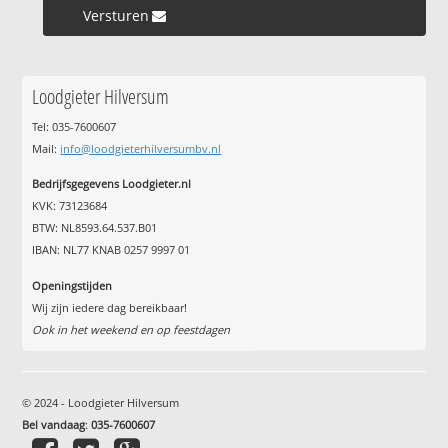
Versturen »
Loodgieter Hilversum
Tel: 035-7600607
Mail:
info@loodgieterhilversumbv.nl
Bedrijfsgegevens Loodgieter.nl
KVK: 73123684
BTW: NL8593.64.537.B01
IBAN: NL77 KNAB 0257 9997 01
Openingstijden
Wij zijn iedere dag bereikbaar!
Ook in het weekend en op feestdagen
© 2024 - Loodgieter Hilversum
Bel vandaag
:
035-7600607