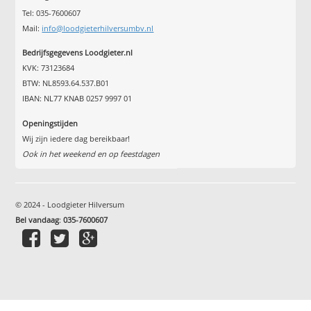
Tel: 035-7600607
Mail:
info@loodgieterhilversumbv.nl
Bedrijfsgegevens Loodgieter.nl
KVK: 73123684
BTW: NL8593.64.537.B01
IBAN: NL77 KNAB 0257 9997 01
Openingstijden
Wij zijn iedere dag bereikbaar!
Ook in het weekend en op feestdagen
© 2024 - Loodgieter Hilversum
Bel vandaag
:
035-7600607