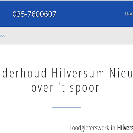
035-7600607
Ho
spoor
nderhoud Hilversum Nie
over 't spoor
Loodgieterswerk in
Hilver