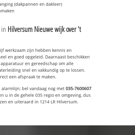
anging (dakpannen en dakleer)
onmaken
e in
Hilversum Nieuwe wijk over 't
drijf werkzaam zijn hebben kennis en
eel en goed opgeleid. Daarnaast beschikken
e apparatuur en gereedschap om alle
erleiding snel en vakkundig op te lossen.
rect een afspraak te maken.
e alarmlijn; bel vandaag nog met
035-7600607
en u in de gehele 035 regio en omgeving, dus
zen en uiteraard in 1214 LR Hilversum.