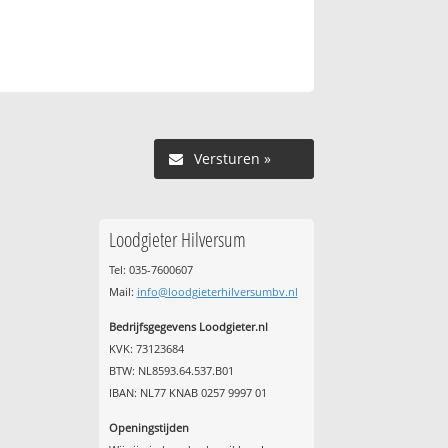
Versturen »
Loodgieter Hilversum
Tel: 035-7600607
Mail:
info@loodgieterhilversumbv.nl
Bedrijfsgegevens Loodgieter.nl
KVK: 73123684
BTW: NL8593.64.537.B01
IBAN: NL77 KNAB 0257 9997 01
Openingstijden