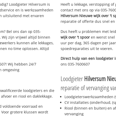
dig? Loodgieter Hilversum is
Heeft u lekkage, verstopping of
oedservice en is werkzaamheden
contact met ons op via 035-76006
n uitsluitend met ervaren
Hilversum Nieuwe wijk over 't s
reparatie of offerte dus snel en
sum? Bel ons dan op 035-
Dus heeft u problemen met leid
Wij zijn vrijwel altijd binnen
wijk over 't spoor
en wenst snel 
ewerkers kunnen alle lekkages,
uur per dag, 365 dagen per jaar
en no time oplossen. Altijd
spoedreparaties uit te voeren.
Direct hulp van een loodgieter 
607! Wij hebben 24/7
ons 035-7600607
 en omgeving
Loodgieter
Hilversum Nieu
reparatie of vervanging va
walificeerde loodgieters en die
afvoer en riool en daklekkage.
Loodgieterswerkzaamheden (w
CV installaties (onderhoud, (
jd voldoende voorraad en
Riool (binnen en buiten) en a
 Voor grotere klussen wordt
vervanging