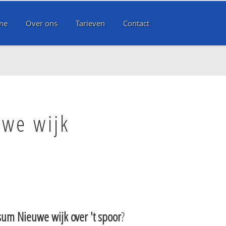
me
Over ons
Tarieven
Contact
uwe wijk
sum Nieuwe wijk over 't spoor
?