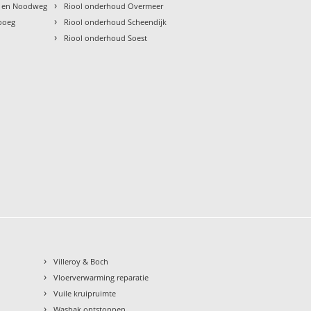
›
g en Noodweg
Riool onderhoud Overmeer
›
boeg
Riool onderhoud Scheendijk
›
Riool onderhoud Soest
›
Villeroy & Boch
›
Vloerverwarming reparatie
›
Vuile kruipruimte
›
Wasbak ontstoppen