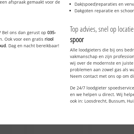
 een afspraak gemaakt voor de
Dak(spoed)reparaties en verv
Dakgoten reparatie en scho
Top advies, snel op locati
? Bel ons dan gerust op
035-
spoor
n. Ook voor een gratis
riool
oud
. Dag en nacht bereikbaar!
Alle loodgieters die bij ons be
vakmanschap en zijn profession
wij over de modernste en juist
problemen aan zowel gas als wat
Neem contact met ons op om di
De 24/7 loodgieter spoedservic
en we helpen u direct. Wij help
ook in: Loosdrecht, Bussum, Hui