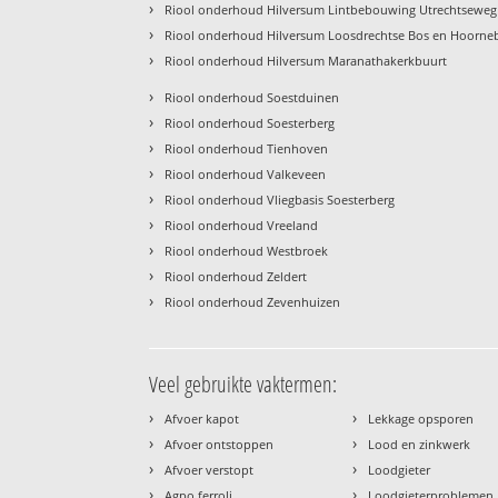
›
Riool onderhoud Hilversum Lintbebouwing Utrechtsewe
›
Riool onderhoud Hilversum Loosdrechtse Bos en Hoorne
›
Riool onderhoud Hilversum Maranathakerkbuurt
›
Riool onderhoud Soestduinen
›
Riool onderhoud Soesterberg
›
Riool onderhoud Tienhoven
›
Riool onderhoud Valkeveen
›
Riool onderhoud Vliegbasis Soesterberg
›
Riool onderhoud Vreeland
›
Riool onderhoud Westbroek
›
Riool onderhoud Zeldert
›
Riool onderhoud Zevenhuizen
Veel gebruikte vaktermen:
›
›
Afvoer kapot
Lekkage opsporen
›
›
Afvoer ontstoppen
Lood en zinkwerk
›
›
Afvoer verstopt
Loodgieter
›
›
Agpo ferroli
Loodgieterproblemen