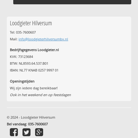
Loodgieter Hilversum
Tel: 035-7600607
Mail:
info@loodgieterhilversumbv.nl
Bedrijfsgegevens Loodgieter.nl
KVK: 73123684
BTW: NL8593.64.537.B01
IBAN: NL77 KNAB 0257 9997 01
Openingstijden
Wij zijn iedere dag bereikbaar!
Ook in het weekend en op feestdagen
© 2024 - Loodgieter Hilversum
Bel vandaag
:
035-7600607