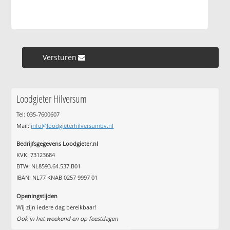
Versturen »
Loodgieter Hilversum
Tel: 035-7600607
Mail:
info@loodgieterhilversumbv.nl
Bedrijfsgegevens Loodgieter.nl
KVK: 73123684
BTW: NL8593.64.537.B01
IBAN: NL77 KNAB 0257 9997 01
Openingstijden
Wij zijn iedere dag bereikbaar!
Ook in het weekend en op feestdagen